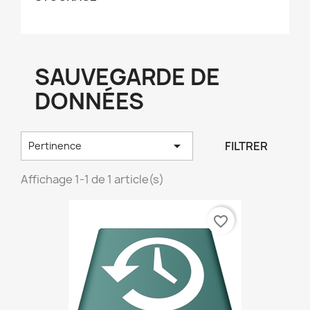
SAUVEGARDE DE
DONNÉES

FILTRER
Pertinence
Affichage 1-1 de 1 article(s)
favorite_border