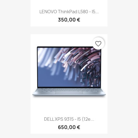
LENOVO ThinkPad L580 - I5...
350,00 €
favorite_border
DELL XPS 9315 - I5 (12e...
650,00 €