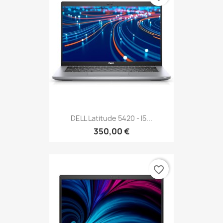
DELL Latitude 5420 - I5...
350,00 €
favorite_border