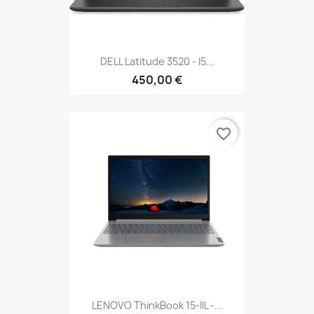
DELL Latitude 3520 - I5...
450,00 €
favorite_border
LENOVO ThinkBook 15-IIL -...