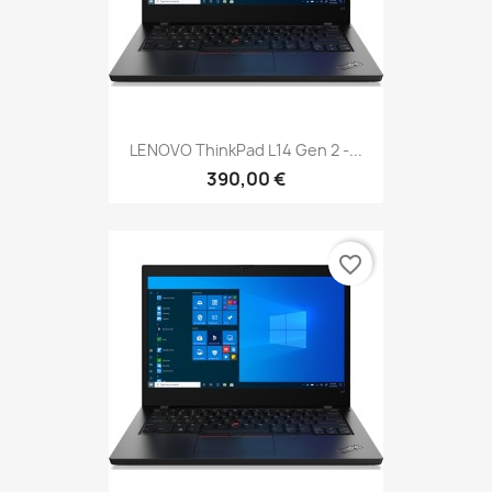
LENOVO ThinkPad L14 Gen 2 -...
390,00 €
favorite_border