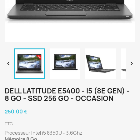


DELL LATITUDE E5400 - I5 (8E GEN) -
8 GO - SSD 256 GO - OCCASION
250,00 €
TTC
Processeur Intel i5 8350U - 3,6Ghz
Mémoire 8 Go