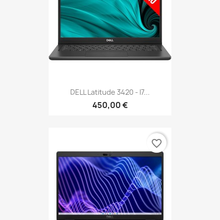
DELL Latitude 3420 - I7...
450,00 €
favorite_border