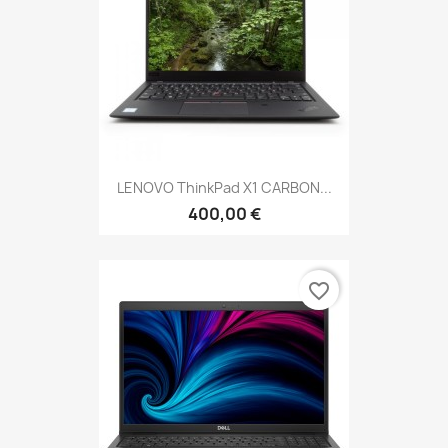
LENOVO ThinkPad X1 CARBON...
400,00 €
favorite_border