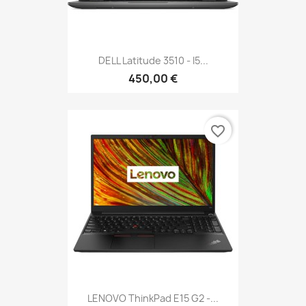
DELL Latitude 3510 - I5...
450,00 €
favorite_border
LENOVO ThinkPad E15 G2 -...