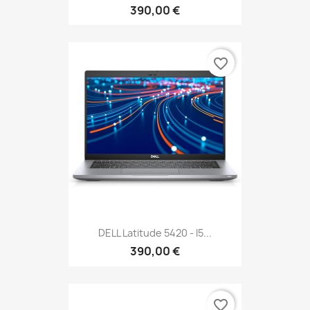
390,00 €
favorite_border
DELL Latitude 5420 - I5...
390,00 €
favorite_border