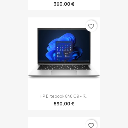
390,00 €
favorite_border
HP Elitebook 840 G9 - I7...
590,00 €
favorite_border