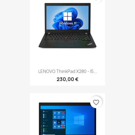
LENOVO ThinkPad X280 - I5...
230,00 €
favorite_border